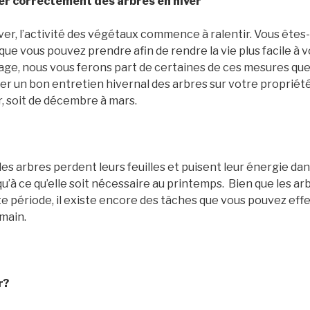
r correctement des arbres en hiver
iver, l’activité des végétaux commence à ralentir. Vous êt
s que vous pouvez prendre afin de rendre la vie plus facile à 
 page, nous vous ferons part de certaines de ces mesures qu
er un bon entretien hivernal des arbres sur votre propriét
er, soit de décembre à mars.
 les arbres perdent leurs feuilles et puisent leur énergie da
qu’à ce qu’elle soit nécessaire au printemps. Bien que les ar
e période, il existe encore des tâches que vous pouvez effe
 main.
r?