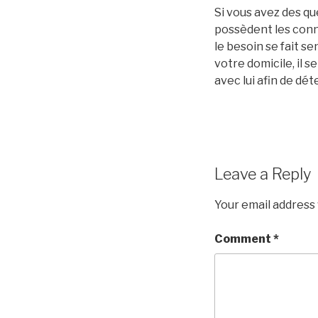
Si vous avez des que
possèdent les conn
le besoin se fait se
votre domicile, il s
avec lui afin de dé
Leave a Reply
Your email address 
Comment
*