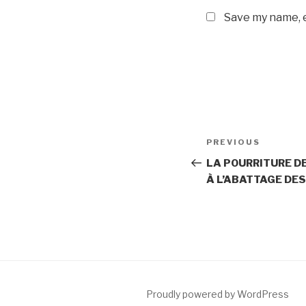
Save my name, e
Post
Previous
PREVIOUS
navigation
Post
LA POURRITURE D
À L’ABATTAGE DE
Proudly powered by WordPress