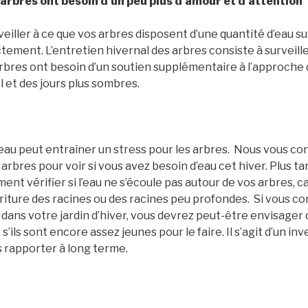
es arbres ont besoin d’un peu plus d’amour et d’attention
 veiller à ce que vos arbres disposent d’une quantité d’eau s
ement. L’entretien hivernal des arbres consiste à surveille
rbres ont besoin d’un soutien supplémentaire à l’approche d
 et des jours plus sombres.
eau peut entraîner un stress pour les arbres. Nous vous con
 arbres pour voir si vous avez besoin d’eau cet hiver. Plus tar
nt vérifier si l’eau ne s’écoule pas autour de vos arbres, c
riture des racines ou des racines peu profondes. Si vous c
dans votre jardin d’hiver, vous devrez peut-être envisager 
s’ils sont encore assez jeunes pour le faire. Il s’agit d’un i
s rapporter à long terme.