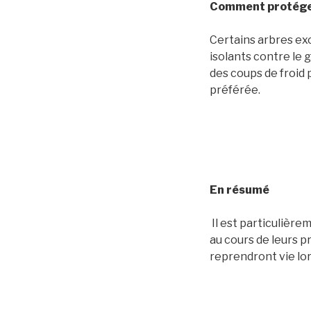
Comment protéger
Certains arbres exo
isolants contre le
des coups de froid 
préférée.
En résumé
Il est particulière
au cours de leurs p
reprendront vie lor