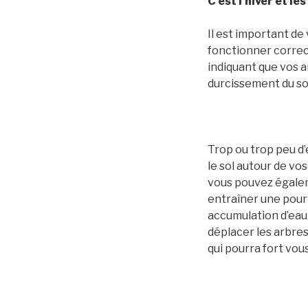
C’est l’hiver et l
Il est important de
fonctionner correct
indiquant que vos a
durcissement du sol
Trop ou trop peu d’
le sol autour de vos
vous pouvez égaleme
entraîner une pour
accumulation d’eau 
déplacer les arbres 
qui
pourra
fort vou