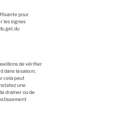
uffisante pour
r les signes
u gel, du
seillons de vérifier
d dans la saison,
ar cela peut
onstatez une
de drainer ou de
nvestissement