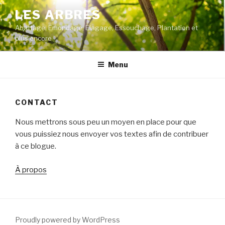
Skip
LES ARBRES
to
Abattage, Emondage, Elagage, Essouchage, Plantation et
content
plus encore
Menu
CONTACT
Nous mettrons sous peu un moyen en place pour que
vous puissiez nous envoyer vos textes afin de contribuer
à ce blogue.
À propos
Proudly powered by WordPress